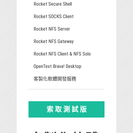
Rocket Secure Shell
Rocket SOCKS Client
Rocket NFS Server
Rocket NFS Gateway
Rocket NFS Client & NFS Solo
OpenText Brava! Desktop
客製化軟體開發服務
索 取 測 試 版